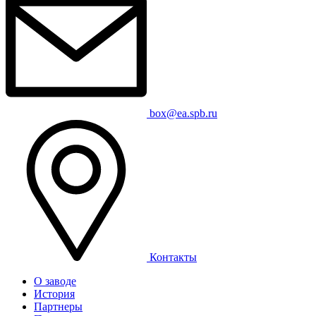
box@ea.spb.ru
Контакты
О заводе
История
Партнеры