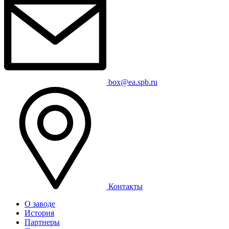
box@ea.spb.ru
Контакты
О заводе
История
Партнеры