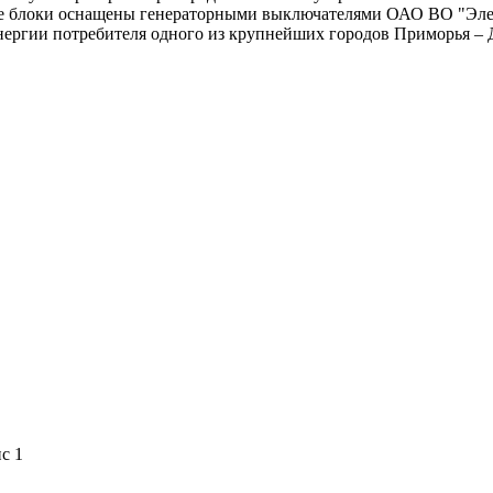
е блоки оснащены генераторными выключателями ОАО ВО "Элек
нергии потребителя одного из крупнейших городов Приморья – 
ис 1